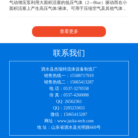
气动增压泵利用大面积活塞的低压气体（2—8bar）驱动而在小
面积活塞上产生高压气体/液体。可用于压缩空气及其他气体，
输出气压可通过驱动气压无级调节。
查看更多
联系我们
泗水县杰瑞特流体设备制造厂
销售热线一：15588717919
销售热线二：15065413287
电 话：0537-3270558
传 真：0537-4260088
QQ: 26562361
QQ：2205233651
微信：15065413287
网址：www.jacka-tech.com
地 址：山东省泗水县光明路669号