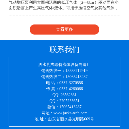
气动增压泵利用大面积活塞的低压气体（2—8bar）驱动而在小
面积活塞上产生高压气体/液体。可用于压缩空气及其他气体，
输出气压可通过驱动气压无级调节。
查看更多
联系我们
泗水县杰瑞特流体设备制造厂
销售热线一：15588717919
销售热线二：15065413287
电 话：0537-3270558
传 真：0537-4260088
QQ: 26562361
QQ：2205233651
微信：15065413287
网址：www.jacka-tech.com
地 址：山东省泗水县光明路669号