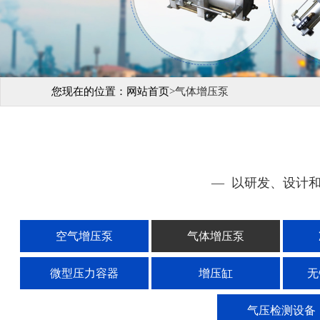
您现在的位置：
网站首页
>
气体增压泵
— 以研发、设计
空气增压泵
气体增压泵
微型压力容器
增压缸
无
气压检测设备