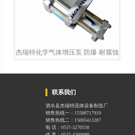
杰瑞特化学气体增压泵 防爆 耐腐蚀
联系我们
泗水县杰瑞特流体设备制造厂
销售热线一：15588717919
销售热线二：15065413287
电 话：0537-3270558
传 真：0537-4260088