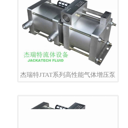
杰瑞特JTAT系列高性能气体增压泵