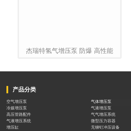
杰瑞特氢气增压泵 防爆 高性能
产品分类
空气增压泵
气体增压泵
冷媒增压泵
气液增压泵
高压管路配件
气气增压系统
气液增压系统
微型压力容器
增压缸
无铆钉冲压设备