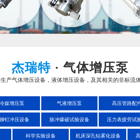
杰瑞特
· 气体增压泵
和生产气体增压设备，液体增压设备，及其相关的非标流体
冷媒增压泵
气液增压泵
高压管路配
铆钉冲压设备
脉冲爆破试验设备
压力表疲劳试
科学实验设备
机床深孔钻雾化设备