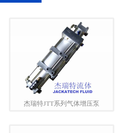
杰瑞特JTT系列气体增压泵