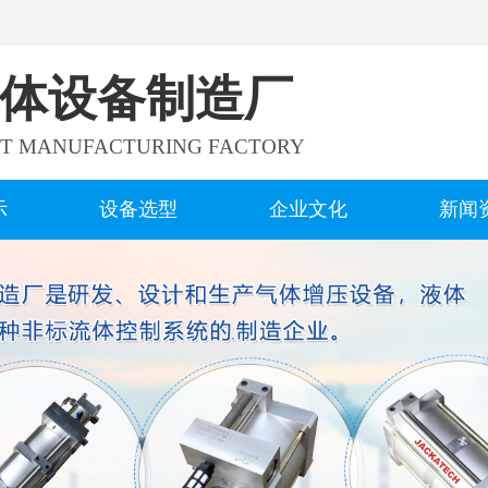
体设备制造厂
ENT MANUFACTURING FACTORY
示
设备选型
企业文化
新闻