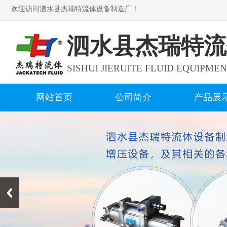
欢迎访问泗水县杰瑞特流体设备制造厂！
泗水县杰瑞特流
SISHUI JIERUITE FLUID EQUIPM
网站首页
公司简介
产品展