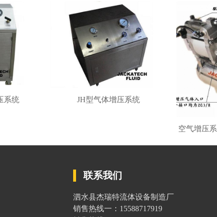
JH型气体增压系统
压系统
空气增压系
联系我们
泗水县杰瑞特流体设备制造厂
销售热线一：15588717919