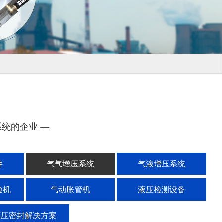
统的企业 —
件
气气增压系统
气液增压系统
验机
气动胀管机
液压检测设备
高压密封解决方案