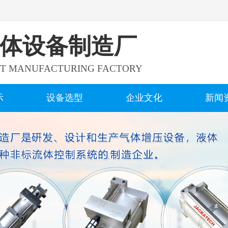
体设备制造厂
ENT MANUFACTURING FACTORY
示
设备选型
企业文化
新闻