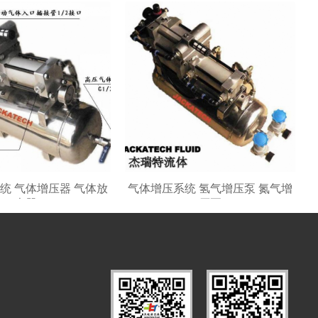
统 气体增压器 气体放
气体增压系统 氢气增压泵 氮气增
大器
压泵