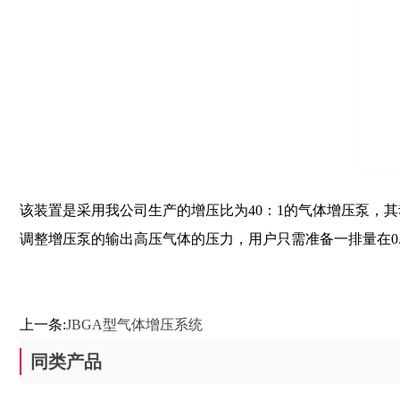
该装置是采用我公司生产的增压比为40：1的气体增压泵，其动力
调整增压泵的输出高压气体的压力，用户只需准备一排量在0.5-
上一条:
JBGA型气体增压系统
同类产品