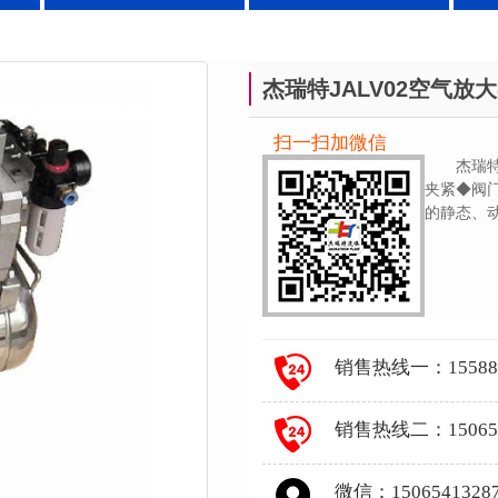
杰瑞特JALV02空气放
扫一扫加微信
杰瑞
夹紧◆阀
的静态、
销售热线一：155887
销售热线二：150654
微信：1506541328