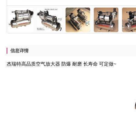
信息详情
杰瑞特高品质空气放大器 防爆 耐磨 长寿命 可定做~