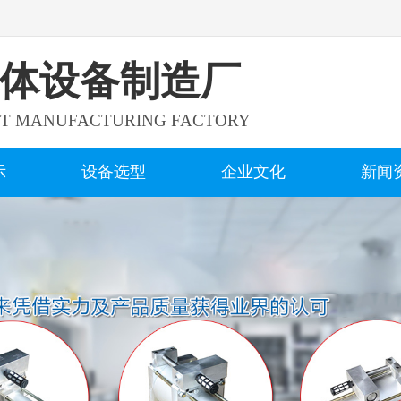
体设备制造厂
ENT MANUFACTURING FACTORY
示
设备选型
企业文化
新闻