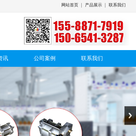
网站首页
产品展示
联系我们
资讯
公司案例
联系我们