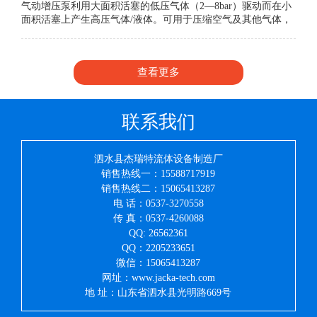
气动增压泵利用大面积活塞的低压气体（2—8bar）驱动而在小
面积活塞上产生高压气体/液体。可用于压缩空气及其他气体，
输出气压可通过驱动气压无级调节。
查看更多
联系我们
泗水县杰瑞特流体设备制造厂
销售热线一：15588717919
销售热线二：15065413287
电 话：0537-3270558
传 真：0537-4260088
QQ: 26562361
QQ：2205233651
微信：15065413287
网址：www.jacka-tech.com
地 址：山东省泗水县光明路669号